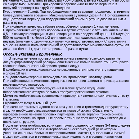
в/в капельно (длительность инфузий - 30-40 мин), а затем каждые 8 ч по 500 мг
со скоростью 5 мл/мин. При хорошей переносимости после первых 2-3
инфузий переходят на струйное введение.
Курс лечения - 7 дней. При необходимости в/в введение продолжают в течение
более длительного времени. Максимальная суточная доза - 4 г. По показаниям
осуществляют переход на поддерживающий прием внутрь в дозе по 400 мг 3
раза в сутки.
При гнойно-септических заболеваниях обычно проводят 1 курс лечения.
В профилактических целях взрослым и детям старше 12 лет - в/в капельно по
0,5-1 г накануне операции, в день операции и на следующий день - 1,5 г/сут (по
500 мг каждые 8 ч). Через 1-2 дня переходят на поддерживающую терапию
внутрь. Больным с хронической почечной недостаточностью и Cl креатинина
менее 30 мл/мин и/или печеночной недостаточностью максимальная суточная
доза - не более 1 г, кратность приема - 2 раза в сутки.
Особые указания к применению
В период лечения противопоказан прием этанола (возможно развитие
дисульфирамоподобной реакции: спастические боли в животе, тошнота, рвота,
головная боль, внезапный прилив крови к лицу).
В комбинации с амоксициллином не рекомендуется применять у пациентов
моложе 18 лет.
При длительной терапии необходимо контролировать картину крови.
При лейкопении возможность продолжения лечения зависит от риска развития
инфекционного процесса.
Появление атаксии, головокружения и любое другое ухудшение
неврологического статуса больных требует прекращения лечения.
Может иммобилизовать трепонемы и приводить к ложноположительному тесту
Нельсона.
Окрашивает мочу в темный цвет.
При лечении трихомонадного вагинита у женщин и трихомонадного уретрита у
мужчин необходимо воздерживаться от половой жизни. Обязательно
одновременное лечение половых партнеров. После терапии трихомониаза
следует провести контрольные пробы в течение трех очередных циклов до и
после менструации.
После лечения лямблиоза, если симптомы сохраняются, через 3-4 нед следует
провести 3 анализа кала с интервалами в несколько дней (у некоторых
успешно леченных больных непереносимость лактозы, вызванная инвазией,
может сохраняться в течение нескольких недель или месяцев, напоминая