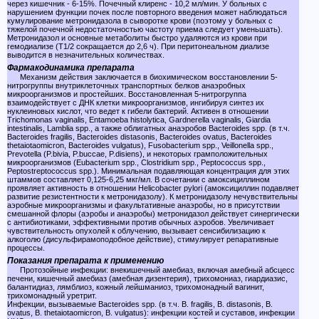
через кишечник - 6-15%. Почечный клиренс - 10,2 мл/мин. У больных с
нарушением функции почек после повторного введения может наблюдаться
кумулирование метронидазола в сыворотке крови (поэтому у больных с
тяжелой почечной недостаточностью частоту приема следует уменьшать).
Метронидазол и основные метаболиты быстро удаляются из крови при
гемодиализе (T1/2 сокращается до 2,6 ч). При перитонеальном диализе
выводится в незначительных количествах.
Фармакодинамика препарата
Механизм действия заключается в биохимическом восстановлении 5-
нитрогруппы внутриклеточных транспортных белков анаэробных
микроорганизмов и простейших. Восстановленная 5-нитрогруппа
взаимодействует с ДНК клетки микроорганизмов, ингибируя синтез их
нуклеиновых кислот, что ведет к гибели бактерий. Активен в отношении
Trichomonas vaginalis, Entamoeba histolytica, Gardnerella vaginalis, Giardia
intestinalis, Lamblia spp., a также облигатных анаэробов Bacteroides spp. (в т.ч.
Bacteroides fragilis, Bacteroides distasonis, Bacteroides ovatus, Bacteroides
thetaiotaomicron, Bacteroides vulgatus), Fusobacterium spp., Veillonella spp.,
Prevotella (P.bivia, P.buccae, P.disiens), и некоторых грамположительных
микроорганизмов (Eubacterium spp., Clostridium spp., Peptococcus spp.,
Peptostreptococcus spp.). Минимальная подавляющая концентрация для этих
штаммов составляет 0,125-6,25 мкг/мл. В сочетании с амоксициллином
проявляет активность в отношении Helicobacter pylori (амоксициллин подавляет
развитие резистентности к метронидазолу). К метронидазолу нечувствительны
аэробные микроорганизмы и факультативные анаэробы, но в присутствии
смешанной флоры (аэробы и анаэробы) метронидазол действует синергически
с антибиотиками, эффективными против обычных аэробов. Увеличивает
чувствительность опухолей к облучению, вызывает сенсибилизацию к
алкоголю (дисульфирамоподобное действие), стимулирует репаративные
процессы.
Показания препарата к применению
Протозойные инфекции: внекишечный амебиаз, включая амебный абсцесс
печени, кишечный амебиаз (амебная дизентерия), трихомониаз, гиардиазис,
балантидиаз, лямблиоз, кожный лейшманиоз, трихомонадный вагинит,
трихомонадный уретрит.
Инфекции, вызываемые Bacteroides spp. (в т.ч. В. fragilis, В. distasonis, В.
ovatus, В. thetaiotaomicron, В. vulgatus): инфекции костей и суставов, инфекции