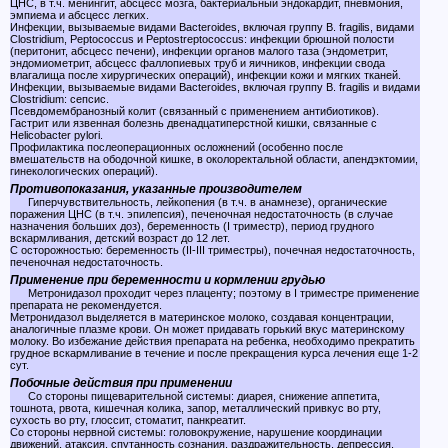
ЦНС, в т.ч. менингит, абсцесс мозга, бактериальный эндокардит, пневмония,
эмпиема и абсцесс легких.
Инфекции, вызываемые видами Bacteroides, включая группу В. fragilis, видами
Clostridium, Peptococcus и Peptostreptococcus: инфекции брюшной полости
(перитонит, абсцесс печени), инфекции органов малого таза (эндометрит,
эндомиометрит, абсцесс фаллопиевых труб и яичников, инфекции свода
влагалища после хирургических операций), инфекции кожи и мягких тканей.
Инфекции, вызываемые видами Bacteroides, включая группу В. fragilis и видами
Clostridium: сепсис.
Псевдомембранозный колит (связанный с применением антибиотиков).
Гастрит или язвенная болезнь двенадцатиперстной кишки, связанные с
Helicobacter pylori.
Профилактика послеоперационных осложнений (особенно после
вмешательств на ободочной кишке, в околоректальной области, апендэктомии,
гинекологических операций).
Противопоказания, указанные производителем
Гиперчувствительность, лейкопения (в т.ч. в анамнезе), органические
поражения ЦНС (в т.ч. эпилепсия), печеночная недостаточность (в случае
назначения больших доз), беременность (I триместр), период грудного
вскармливания, детский возраст до 12 лет.
С осторожностью: беременность (II-III триместры), почечная недостаточность,
печеночная недостаточность.
Применение при беременности и кормлении грудью
Метронидазол проходит через плаценту; поэтому в I триместре применение
препарата не рекомендуется.
Метронидазол выделяется в материнское молоко, создавая концентрации,
аналогичные плазме крови. Он может придавать горький вкус материнскому
молоку. Во избежание действия препарата на ребенка, необходимо прекратить
грудное вскармливание в течение и после прекращения курса лечения еще 1-2
сут.
Побочные действия при применении
Со стороны пищеварительной системы: диарея, снижение аппетита,
тошнота, рвота, кишечная колика, запор, металлический привкус во рту,
сухость во рту, глоссит, стоматит, панкреатит.
Со стороны нервной системы: головокружение, нарушение координации
движений, атаксия, спутанность сознания, раздражительность, депрессия,