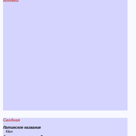
Аптеки
Сводная
Латинское название
Klion