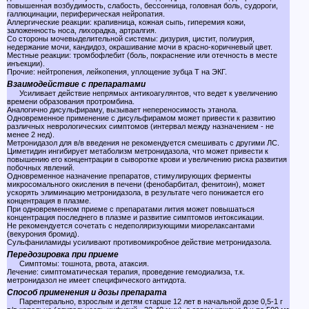
повышенная возбудимость, слабость, бессонница, головная боль, судороги,
галлюцинации, периферическая нейропатия.
Аллергические реакции: крапивница, кожная сыпь, гиперемия кожи,
заложенность носа, лихорадка, артралгия.
Со стороны мочевыделительной системы: дизурия, цистит, полиурия,
недержание мочи, кандидоз, окрашивание мочи в красно-коричневый цвет.
Местные реакции: тромбофлебит (боль, покраснение или отечность в месте
инъекции).
Прочие: нейтропения, лейкопения, уплощение зубца Т на ЭКГ.
Взаимодействие с препаратами
Усиливает действие непрямых антикоагулянтов, что ведет к увеличению
времени образования протромбина.
Аналогично дисульфираму, вызывает непереносимость этанола.
Одновременное применение с дисульфирамом может привести к развитию
различных неврологических симптомов (интервал между назначением - не
менее 2 нед).
Метронидазол для в/в введения не рекомендуется смешивать с другими ЛС.
Циметидин ингибирует метаболизм метронидазола, что может привести к
повышению его концентрации в сыворотке крови и увеличению риска развития
побочных явлений.
Одновременное назначение препаратов, стимулирующих ферменты
микросомального окисления в печени (фенобарбитал, фенитоин), может
ускорять элиминацию метронидазола, в результате чего понижается его
концентрация в плазме.
При одновременном приеме с препаратами лития может повышаться
концентрация последнего в плазме и развитие симптомов интоксикации.
Не рекомендуется сочетать с недеполяризующими миорелаксантами
(векурония бромид).
Сульфаниламиды усиливают противомикробное действие метронидазола.
Передозировка при приеме
Симптомы: тошнота, рвота, атаксия.
Лечение: симптоматическая терапия, проведение гемодиализа, т.к.
метронидазол не имеет специфического антидота.
Способ применения и дозы препарата
Парентерально, взрослым и детям старше 12 лет в начальной дозе 0,5-1 г