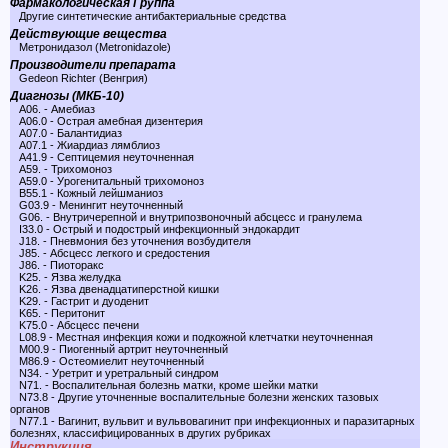
Фармакологическая Группа
Другие синтетические антибактериальные средства
Действующие вещества
Метронидазол (Metronidazole)
Производители препарата
Gedeon Richter (Венгрия)
Диагнозы (МКБ-10)
A06. - Амебиаз
A06.0 - Острая амебная дизентерия
A07.0 - Балантидиаз
A07.1 - Жиардиаз лямблиоз
A41.9 - Септицемия неуточненная
A59. - Трихомоноз
A59.0 - Урогенитальный трихомоноз
B55.1 - Кожный лейшманиоз
G03.9 - Менингит неуточненный
G06. - Внутричерепной и внутрипозвоночный абсцесс и гранулема
I33.0 - Острый и подострый инфекционный эндокардит
J18. - Пневмония без уточнения возбудителя
J85. - Абсцесс легкого и средостения
J86. - Пиоторакс
K25. - Язва желудка
K26. - Язва двенадцатиперстной кишки
K29. - Гастрит и дуоденит
K65. - Перитонит
K75.0 - Абсцесс печени
L08.9 - Местная инфекция кожи и подкожной клетчатки неуточненная
M00.9 - Пиогенный артрит неуточненный
M86.9 - Остеомиелит неуточненный
N34. - Уретрит и уретральный синдром
N71. - Воспалительная болезнь матки, кроме шейки матки
N73.8 - Другие уточненные воспалительные болезни женских тазовых
органов
N77.1 - Вагинит, вульвит и вульвовагинит при инфекционных и паразитарных
болезнях, классифицированных в других рубриках
Инструкция