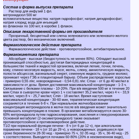
Состав и форма выпуска препарата
Раствор для инфузий 1 фл.
метронидазол 500 мг
вспомогательные вещества: натрия гидрофосфат; натрия дигидрофосфат;
натрия хлорид; вода для инъекций
во флаконах по 100 мл; в коробке 1 флакон.
Описание лекарственной формы от производителя
Прозрачный, бесцветный или слегка зеленоватого или зеленовато-желтого
цвета раствор, без механических включений.
Фармакологическое действие препарата
Фармакологическое действие - противопротозойное, антибактериальное.
Фармакокинетика препарата
Абсорбция - высокая (биодоступность не менее 80%). Обладает высокой
проникающей способностью, достигая бактерицидных концентраций в
большинстве тканей и жидкостей организма, включая легкие, почки, печень,
кожу, спинно-мозговую жидкость, мозг, желчь, слюну, амниотическую жидкость,
полости абсцессов, вагинальный секрет, семенную жидкость, грудное молоко;
проникает через ГЭБ и плацентарный барьер. Объем распределения: взрослые
- примерно 0,55 л/кг, новорожденные - 0,54-0,81 л/кг. Cmax - от 6 до 40 мкг/мл в
зависимости от дозы. Время достижения максимальной концентрации - 1-3 ч.
Связывание с белками плазмы - 10-20%. При в/в введении 500 мг в течение 20
мин Cmax в сыворотке крови через 1 ч составляет 35,2 мкг/мл, через 4 ч - 33,9
мкг/мл, через 8 ч - 25,7 мкг/мл; Cmin - 18 мкг/мл. Время наступления
максимальной концентрации - 30-60 мин, терапевтическая концентрация
сохраняется в течение 6-8 ч. При нормальном желчеобразовании
концентрация метронидазола в желчи после в/в введения может значительно
превышать концентрацию в плазме. В организме метаболизируется около 30-
60% метронидазола путем гидроксилирования, окисления и глюкуронирования.
Основной метаболит (2-оксиметронидазол) также оказывает
противопротозойное и противомикробное действие.
T1/2 при нормальной функции печени - 8 ч (от 6 до 12 ч), при алкогольном
поражении печени - 18 ч (от 10 до 29 ч), у новорожденных: родившихся при
сроке беременности 28-30 нед - примерно 75 ч, 32-35 нед - 35 ч, 36-40 нед - 25
ч соответственно. Выводится почками 60-80% (20% в неизмененном виде),